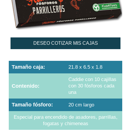
DESEO COTIZAR MIS CAJAS
Tamaño caja:
21.8 x 6.5 x 1.8
Caddie con 10 cajillas
Contenido:
con 30 fósforos cada
una
Tamaño fósforo:
20 cm largo
Especial para encendido de asadores, parrillas,
fogatas y chimeneas