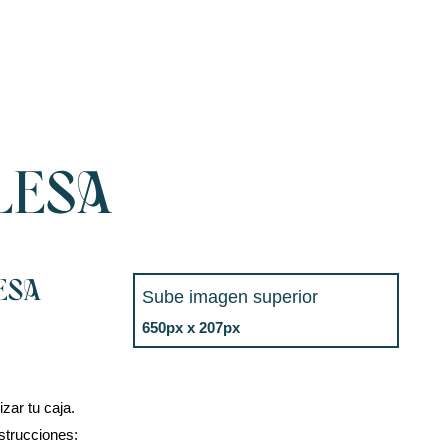
LESA
ESA
Sube imagen superior
650px x 207px
zar tu caja.
nstrucciones: