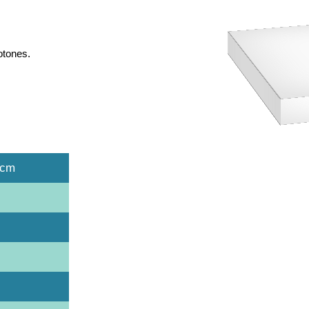
otones.
 cm