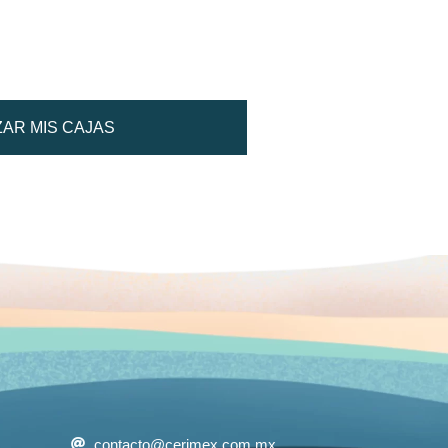
AR MIS CAJAS
contacto@cerimex.com.mx