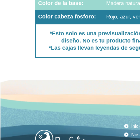
Color de la base:
Madera natura
Color cabeza fosforo:
Rojo, azul, ve
*Esto solo es una previsualizació
diseño. No es tu producto fina
*Las cajas llevan leyendas de seg
Inici
Nos