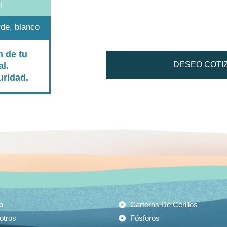
l
rde, blanco
n de tu
DESEO COTIZ
l.
uridad.
o
Carteras De Cerillos
otros
Fósforos