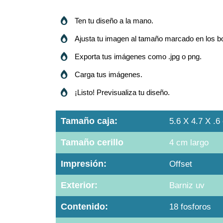
Ten tu diseño a la mano.
Ajusta tu imagen al tamaño marcado en los b
Exporta tus imágenes como .jpg o png.
Carga tus imágenes.
¡Listo! Previsualiza tu diseño.
Tamaño caja:
5.6 X 4.7 X .6
Tamaño cerillo
4 cm largo
Impresión:
Offset
Exterior:
Barniz uv
Contenido:
18 fosforos